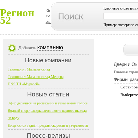
Ключевое слово или 
Регион
52
Пример: экспертиза с
компанию
Добавить
Новые компании
Двери и Ок
Технопоинт Магазин-склад
Главная стра
Технопоинт Магазин-склад Мещера
Фирмы раз
DNS ТЦ «Муравей»
Сортиров
Новые статьи
Выберите
Эфир держится на расписании и узнаваемом голосе
Водный спорт раскрывается после первого выхода
на воду
Когда склон задаёт пределы скорости и уверенности
Пресс-релизы