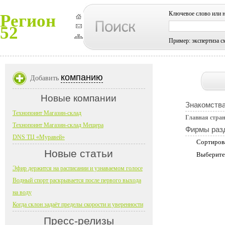
Ключевое слово или 
Регион
52
Пример: экспертиза с
компанию
Добавить
Новые компании
Знакомств
Технопоинт Магазин-склад
Главная стра
Технопоинт Магазин-склад Мещера
Фирмы раз
DNS ТЦ «Муравей»
Сортиров
Новые статьи
Выберите
Эфир держится на расписании и узнаваемом голосе
Водный спорт раскрывается после первого выхода
на воду
Когда склон задаёт пределы скорости и уверенности
Пресс-релизы